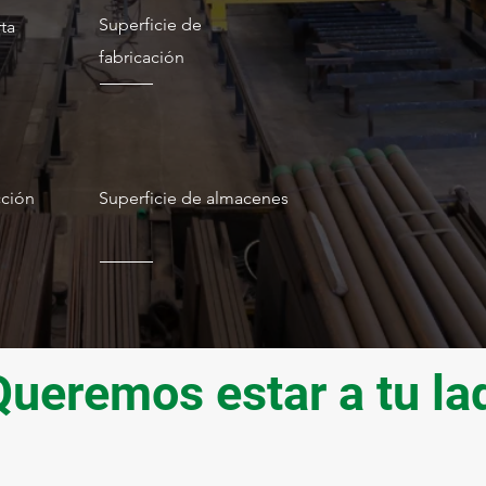
Superficie de
ta
fabricación
360
m2
cción
Superficie de almacenes
Queremos estar a tu la